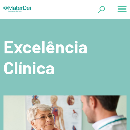
Página Inicial
Categorias
A Mater Dei
Política de Privacidade
Exames
Excelência
Excelência Clínica
Guia de Doenças
Clínica
Saúde em Dia
Cirurgia Plástica