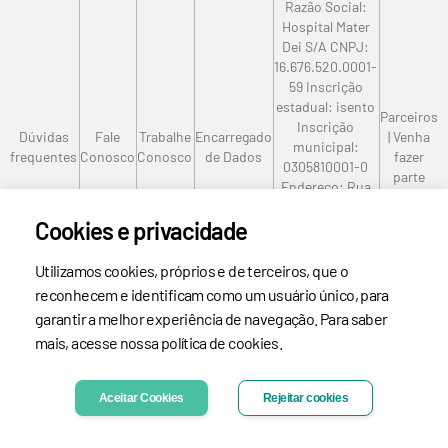
Razão Social:
CDI Imagem
Hospital Mater
Mater Dei Salvador
Dei S/A CNPJ:
16.676.520.0001-
59 Inscrição
estadual: isento
Parceiros
Inscrição
Dúvidas
Fale
Trabalhe
Encarregado
| Venha
municipal:
frequentes
Conosco
Conosco
de Dados
fazer
0305810001-0
parte
Endereço: Rua
Mato Grosso, nº
Cookies e privacidade
1.100, Santo
Agostinho Cep:
30190.088 – Belo
Utilizamos cookies, próprios e de terceiros, que o
Horizonte–MG
reconhecem e identificam como um usuário único, para
Telefone: (31)
garantir a melhor experiência de navegação. Para saber
3339-9000
mais, acesse nossa política de cookies.
Aceitar Cookies
Rejeitar cookies