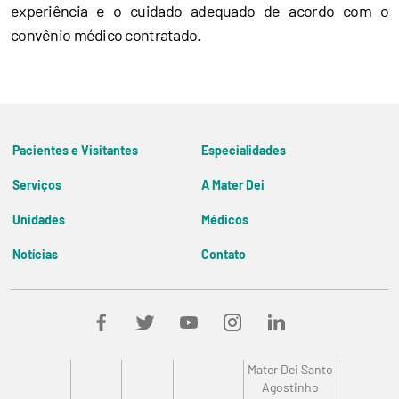
experiência e o cuidado adequado de acordo com o
convênio médico contratado.
Pacientes e Visitantes
Especialidades
Veja todos os serviços
Veja todas Especialidades
Serviços
A Mater Dei
Diretoria
Unidades
Médicos
Filosofia e História
Mater Dei Nova Lima
Resultados de Exames
Missão, Visão e Valores
Notícias
Contato
Mater Dei Contorno
Comissão de Ética Médica
Blog Mater Dei
Encarregado de Dados
Mater Dei Santo Agostinho
Mater Dei Betim-Contagem
Mater Dei Goiânia
Mater Dei EMEC
Mater Dei Santa Genoveva
Mater Dei Santo
Mater Dei Santa Clara
Agostinho