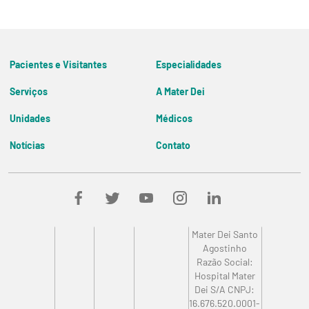
Pacientes e Visitantes
Especialidades
Veja todos os serviços
Veja todas Especialidades
Serviços
A Mater Dei
Diretoria
Unidades
Médicos
Filosofia e História
Mater Dei Nova Lima
Resultados de Exames
Missão, Visão e Valores
Notícias
Contato
Mater Dei Contorno
Comissão de Ética Médica
Blog Mater Dei
Encarregado de Dados
Mater Dei Santo Agostinho
Mater Dei Betim-Contagem
Mater Dei Goiânia
Mater Dei EMEC
Mater Dei Santa Genoveva
Mater Dei Santo
Mater Dei Santa Clara
Agostinho
Razão Social:
CDI Imagem
Hospital Mater
Mater Dei Salvador
Dei S/A CNPJ:
16.676.520.0001-