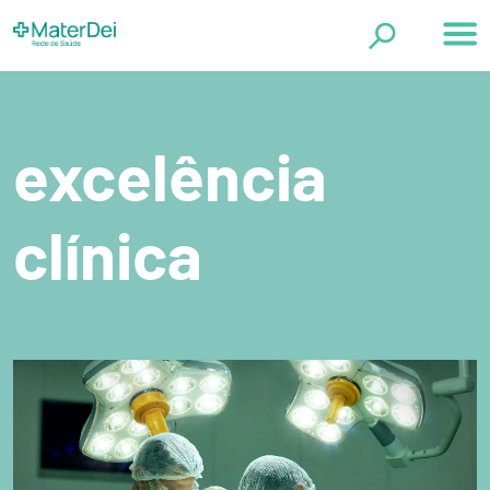
Página Inicial
Categorias
A Mater Dei
Política de Privacidade
Exames
excelência
Excelência Clínica
Guia de Doenças
clínica
Saúde em Dia
Cirurgia Plástica